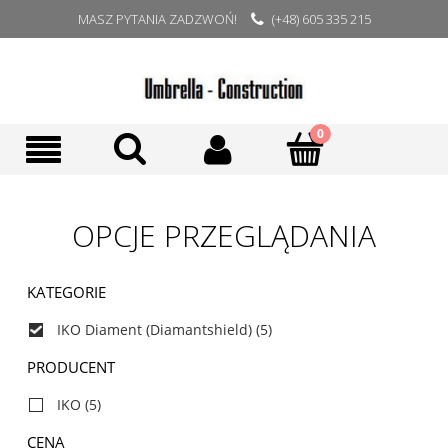
MASZ PYTANIA ZADZWOŃ!
(+48) 605 335 215
OPCJE PRZEGLĄDANIA
KATEGORIE
IKO Diament (Diamantshield)
(5)
PRODUCENT
IKO
(5)
CENA