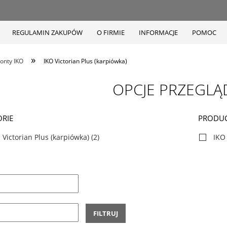
REGULAMIN ZAKUPÓW
O FIRMIE
INFORMACJE
POMOC
»
onty IKO
IKO Victorian Plus (karpiówka)
OPCJE PRZEGLĄ
RIE
PRODU
 Victorian Plus (karpiówka)
(2)
IKO
FILTRUJ