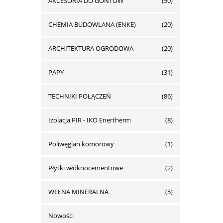
AKCESORIA DO GONTÓW
(50)
CHEMIA BUDOWLANA (ENKE)
(20)
ARCHITEKTURA OGRODOWA
(20)
PAPY
(31)
TECHNIKI POŁĄCZEŃ
(86)
Izolacja PIR - IKO Enertherm
(8)
Poliwęglan komorowy
(1)
Płytki włóknocementowe
(2)
WEŁNA MINERALNA
(5)
Nowości