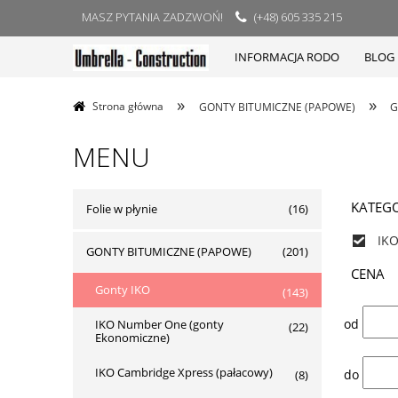
MASZ PYTANIA ZADZWOŃ!
(+48) 605 335 215
INFORMACJA RODO
BLOG
»
»
Strona główna
GONTY BITUMICZNE (PAPOWE)
G
MENU
KATEGO
Folie w płynie
(16)
IKO
GONTY BITUMICZNE (PAPOWE)
(201)
CENA
Gonty IKO
(143)
od
IKO Number One (gonty
(22)
Ekonomiczne)
IKO Cambridge Xpress (pałacowy)
do
(8)