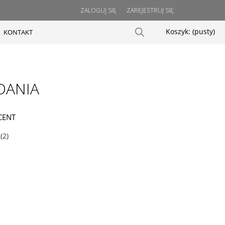
ZALOGUJ SIĘ
ZAREJESTRUJ SIĘ
Koszyk:
(pusty)
KONTAKT
DANIA
CENT
(2)