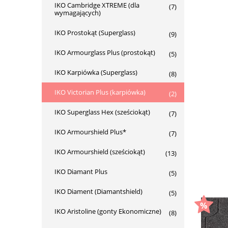
IKO Cambridge XTREME (dla
(7)
wymagających)
IKO Prostokąt (Superglass)
(9)
IKO Armourglass Plus (prostokąt)
(5)
IKO Karpiówka (Superglass)
(8)
IKO Victorian Plus (karpiówka)
(2)
IKO Superglass Hex (sześciokąt)
(7)
IKO Armourshield Plus*
(7)
IKO Armourshield (sześciokąt)
(13)
IKO Diamant Plus
(5)
IKO Diament (Diamantshield)
(5)
IKO Aristoline (gonty Ekonomiczne)
(8)