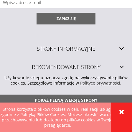
ZAPISZ SIĘ
STRONY INFORMACYJNE
REKOMENDOWANE STRONY
Użytkowanie sklepu oznacza zgodę na wykorzystywanie plików
cookies. Szczegółowe informacje w
Polityce prywatności
.
POKAŻ PEŁNĄ WERSJĘ STRONY
Strona korzysta z plików cookies w celu realizacji usług i
Sklep internetowy Shoper.pl
zgodnie z Polityką Plików Cookies. Możesz określić warunki
przechowywania lub dostępu do plików cookies w Twojej
przeglądarce.