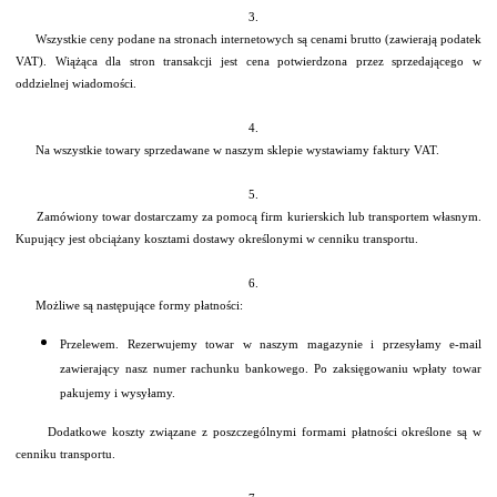
3.
Wszystkie ceny podane na stronach internetowych są cenami brutto (zawierają podatek
VAT). Wiążąca dla stron transakcji jest cena potwierdzona przez sprzedającego w
oddzielnej wiadomości.
4.
Na wszystkie towary sprzedawane w naszym sklepie wystawiamy faktury VAT.
5.
Zamówiony towar dostarczamy za pomocą firm kurierskich lub transportem własnym.
Kupujący jest obciążany kosztami dostawy określonymi w cenniku transportu.
6.
Możliwe są następujące formy płatności:
Przelewem. Rezerwujemy towar w naszym magazynie i przesyłamy e-mail
zawierający nasz numer rachunku bankowego. Po zaksięgowaniu wpłaty towar
pakujemy i wysyłamy.
Dodatkowe koszty związane z poszczególnymi formami płatności określone są w
cenniku transportu.