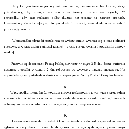
7.
Przy każdym towarze podany jest czas realizacji zamówienia. Jest to czas, który
potrzebujemy, aby skompletować zamówione towary i zrealizować wysyłkę. W
przypadku, gdy czas realizacji byłby dłuższy niż podany na naszych stronach,
kontaktujemy się z kupującym, aby potwierdzić realizację zamówienia oraz uzgodnić
propozycję terminu.
W przypadku płatności przelewem powyższy termin wydłuża się o czas realizacji
przelewu, a w przypadku płatności ratalnej - o czas przygotowania i podpisania umowy
ratalnej.
Przesyłki są dostarczane Pocztą Polską zazwyczaj w ciągu 2-5 dni. Firma kurierska
dostarcza przesyłki w ciągu 1-2 dni roboczych po wysyłce z naszego magazynu. Nie
odpowiadamy za opóźnienia w dostawie przesyłek przez Pocztę Polską i firmy kurierskie.
8.
W przypadku niezgodności towaru z umową reklamowany towar wraz z protokołem
niezgodności, a także ewentualne oczekiwania dotyczące sposobu realizacji naszych
zobowiązań, należy odesłać na koszt sklepu za pomocą firmy kurierskiej.
9.
Ustosunkowujemy się do żądań Klienta w terminie 7 dni roboczych od momentu
zgłoszenia niezgodności towaru. Jeżeli sprawa będzie wymagała opinii uprawnionego