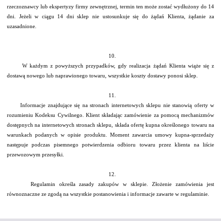
rzeczoznawcy lub ekspertyzy firmy zewnętrznej, termin ten może zostać wydłużony do 14
dni. Jeżeli w ciągu 14 dni sklep nie ustosunkuje się do żądań Klienta, żądanie za
uzasadnione.
10.
W każdym z powyższych przypadków, gdy realizacja żądań Klienta wiąże się z
dostawą nowego lub naprawionego towaru, wszystkie koszty dostawy ponosi sklep.
11.
Informacje znajdujące się na stronach internetowych sklepu nie stanowią oferty w
rozumieniu Kodeksu Cywilnego. Klient składając zamówienie za pomocą mechanizmów
dostępnych na internetowych stronach sklepu, składa ofertę kupna określonego towaru na
warunkach podanych w opisie produktu. Moment zawarcia umowy kupna-sprzedaży
następuje podczas pisemnego potwierdzenia odbioru towaru przez klienta na liście
przewozowym przesyłki.
12.
Regulamin określa zasady zakupów w sklepie. Złożenie zamówienia jest
równoznaczne ze zgodą na wszystkie postanowienia i informacje zawarte w regulaminie.