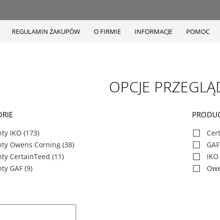
REGULAMIN ZAKUPÓW
O FIRMIE
INFORMACJE
POMOC
OPCJE PRZEGLĄ
RIE
PRODU
ty IKO
(173)
Cer
nty Owens Corning
(38)
GAF
ty CertainTeed
(11)
IKO
ty GAF
(9)
Owe