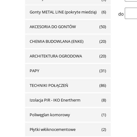
Gonty METAL LINE (pokryte miedzią)
(6)
do
AKCESORIA DO GONTÓW
(50)
CHEMIA BUDOWLANA (ENKE)
(20)
ARCHITEKTURA OGRODOWA
(20)
PAPY
(31)
TECHNIKI POŁĄCZEŃ
(86)
Izolacja PIR - IKO Enertherm
(8)
Poliwęglan komorowy
(1)
Płytki włóknocementowe
(2)