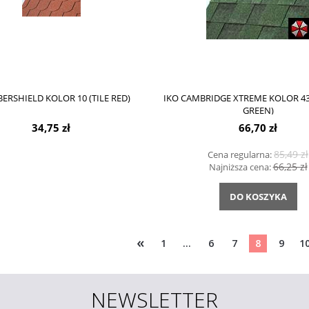
BERSHIELD KOLOR 10 (TILE RED)
IKO CAMBRIDGE XTREME KOLOR 4
GREEN)
34,75 zł
66,70 zł
85,49 zł
Cena regularna:
66,25 zł
Najniższa cena:
DO KOSZYKA
«
1
...
6
7
8
9
1
NEWSLETTER