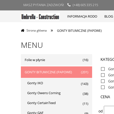
MASZ PYTANIA ZADZWOŃ!
(+48) 605 335 215
INFORMACJA RODO
BLOG
»
Strona główna
GONTY BITUMICZNE (PAPOWE)
MENU
KATEGO
Folie w płynie
(16)
Gon
GONTY BITUMICZNE (PAPOWE)
(201)
Go
Gon
Gonty IKO
(143)
Gon
Gonty Owens Corning
(38)
CENA
Gonty CertainTeed
(11)
od
Gonty GAF
(9)