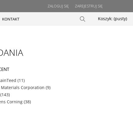
ZALOGUJ SIĘ
ZAREJESTRUJ SIĘ
Koszyk:
(pusty)
KONTAKT
DANIA
CENT
tainTeed
(11)
 Materials Corporation
(9)
(143)
ns Corning
(38)