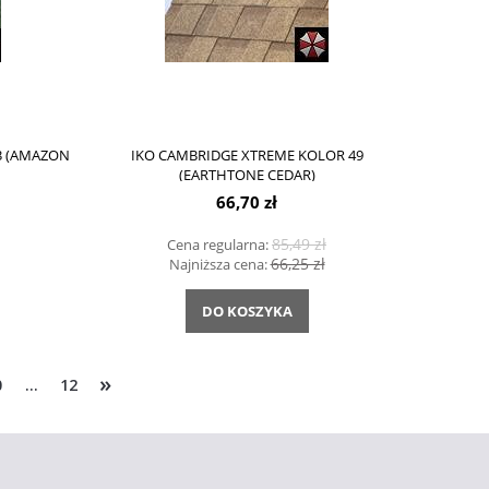
3 (AMAZON
IKO CAMBRIDGE XTREME KOLOR 49
(EARTHTONE CEDAR)
66,70 zł
85,49 zł
Cena regularna:
66,25 zł
Najniższa cena:
DO KOSZYKA
»
0
...
12