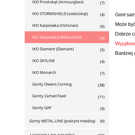
IKO Prostokąt (Armourglass)
(7)
IKO STORMSHIELD (sześciokąt)
(4)
Gont sam
Może by
IKO Karpiówka (Victorian)
(6)
Dobrze c
IKO Karpiówka (Bibershield)
(4)
Wyjątkow
IKO Diament (Diamant)
(5)
Bardziej
IKO SKYLINE
(4)
IKO Monarch
(7)
Gonty Owens Corning
(38)
Gonty CertainTeed
(11)
Gonty GAF
(9)
Gonty METAL LINE (pokryte miedzią)
(6)