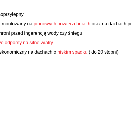
oprzylepny
ć montowany na
pionowych powierzchniach
oraz na dachach p
hroni przed ingerencją wody czy śniegu
o odporny na silne wiatry
 ekonomiczny na dachach o
niskim spadku
( do 20 stopni)