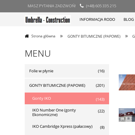
MASZ PYTANIA ZADZWOŃ!
(+48) 605 335 215
INFORMACJA RODO
BLOG
»
»
Strona główna
GONTY BITUMICZNE (PAPOWE)
G
MENU
Folie w płynie
(16)
GONTY BITUMICZNE (PAPOWE)
(201)
Gonty IKO
(143)
IKO Number One (gonty
(22)
Ekonomiczne)
IKO Cambridge Xpress (pałacowy)
(8)