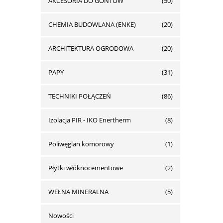
AKCESORIA DO GONTÓW
(50)
CHEMIA BUDOWLANA (ENKE)
(20)
ARCHITEKTURA OGRODOWA
(20)
PAPY
(31)
TECHNIKI POŁĄCZEŃ
(86)
Izolacja PIR - IKO Enertherm
(8)
Poliwęglan komorowy
(1)
Płytki włóknocementowe
(2)
WEŁNA MINERALNA
(5)
Nowości