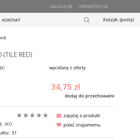
ZALOGUJ SIĘ
ZAREJESTRUJ SIĘ
Koszyk:
(pusty)
KONTAKT
Red)
 (TILE RED)
ść:
wycofany z oferty
34,75 zł
dodaj do przechowalni
zapytaj o produkt
t:
IKO
poleć znajomemu
uktu:
51