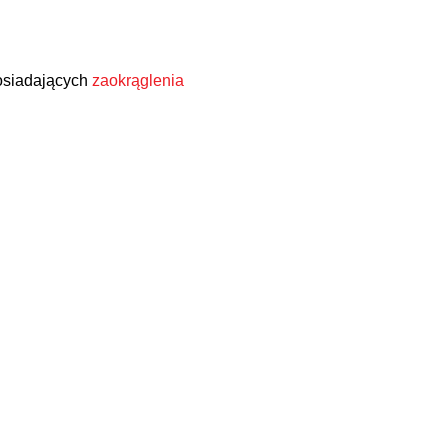
osiadających
zaokrąglenia