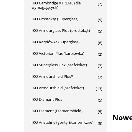
IKO Cambridge XTREME (dla
(7)
wymagających)
IKO Prostokąt (Superglass)
(9)
IKO Armourglass Plus (prostokąt)
(5)
IKO Karpiówka (Superglass)
(8)
IKO Victorian Plus (karpiówka)
(2)
IKO Superglass Hex (sześciokąt)
(7)
IKO Armourshield Plus*
(7)
IKO Armourshield (sześciokąt)
(13)
IKO Diamant Plus
(5)
IKO Diament (Diamantshield)
(5)
Nowe 
IKO Aristoline (gonty Ekonomiczne)
(8)