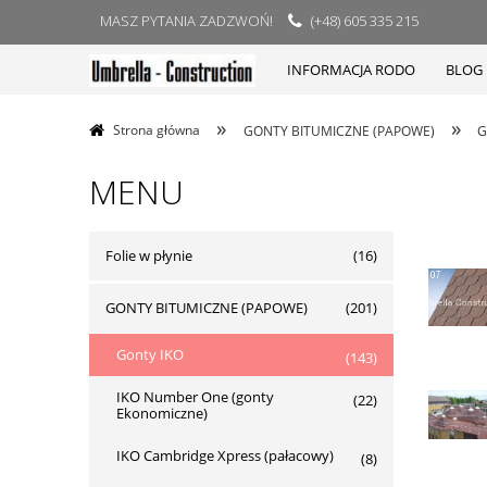
MASZ PYTANIA ZADZWOŃ!
(+48) 605 335 215
INFORMACJA RODO
BLOG
»
»
Strona główna
GONTY BITUMICZNE (PAPOWE)
G
MENU
Folie w płynie
(16)
GONTY BITUMICZNE (PAPOWE)
(201)
Gonty IKO
(143)
IKO Number One (gonty
(22)
Ekonomiczne)
IKO Cambridge Xpress (pałacowy)
(8)