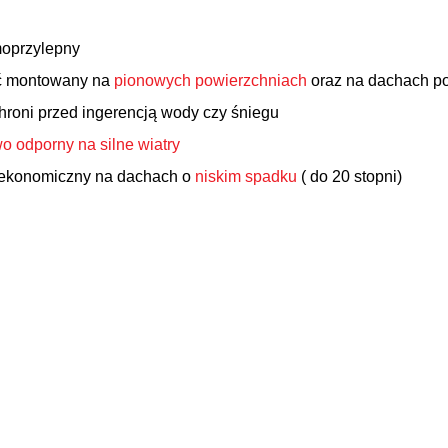
oprzylepny
ć montowany na
pionowych powierzchniach
oraz na dachach p
hroni przed ingerencją wody czy śniegu
o odporny na silne wiatry
 ekonomiczny na dachach o
niskim spadku
( do 20 stopni)