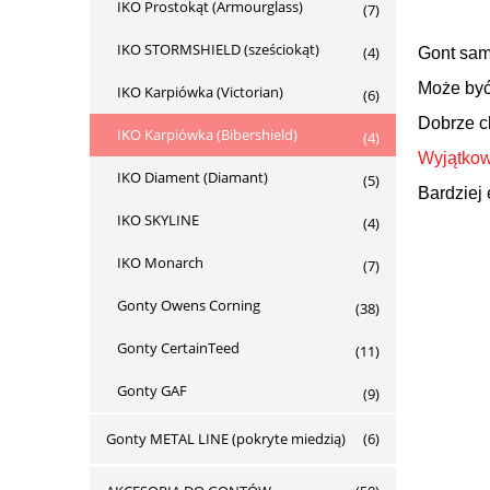
IKO Prostokąt (Armourglass)
(7)
IKO STORMSHIELD (sześciokąt)
(4)
Gont sam
Może by
IKO Karpiówka (Victorian)
(6)
Dobrze c
IKO Karpiówka (Bibershield)
(4)
Wyjątkow
IKO Diament (Diamant)
(5)
Bardziej
IKO SKYLINE
(4)
IKO Monarch
(7)
Gonty Owens Corning
(38)
Gonty CertainTeed
(11)
Gonty GAF
(9)
Gonty METAL LINE (pokryte miedzią)
(6)