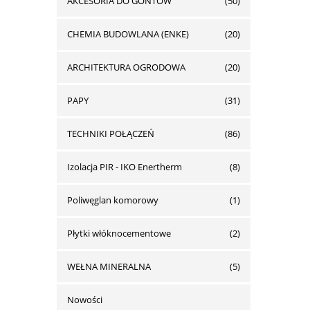
AKCESORIA DO GONTÓW
(50)
CHEMIA BUDOWLANA (ENKE)
(20)
ARCHITEKTURA OGRODOWA
(20)
PAPY
(31)
TECHNIKI POŁĄCZEŃ
(86)
Izolacja PIR - IKO Enertherm
(8)
Poliwęglan komorowy
(1)
Płytki włóknocementowe
(2)
WEŁNA MINERALNA
(5)
Nowości