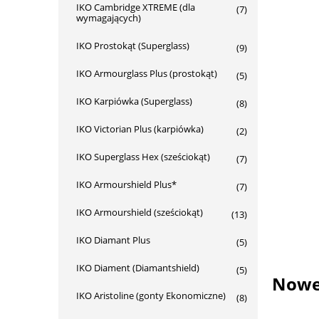
IKO Cambridge XTREME (dla
(7)
wymagających)
IKO Prostokąt (Superglass)
(9)
IKO Armourglass Plus (prostokąt)
(5)
IKO Karpiówka (Superglass)
(8)
IKO Victorian Plus (karpiówka)
(2)
IKO Superglass Hex (sześciokąt)
(7)
IKO Armourshield Plus*
(7)
IKO Armourshield (sześciokąt)
(13)
IKO Diamant Plus
(5)
IKO Diament (Diamantshield)
(5)
Nowe 
IKO Aristoline (gonty Ekonomiczne)
(8)