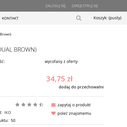
ZALOGUJ SIĘ
ZAREJESTRUJ SIĘ
Koszyk:
(pusty)
KONTAKT
l Brown)
(DUAL BROWN)
ść:
wycofany z oferty
34,75 zł
dodaj do przechowalni
zapytaj o produkt
t:
IKO
poleć znajomemu
uktu:
50