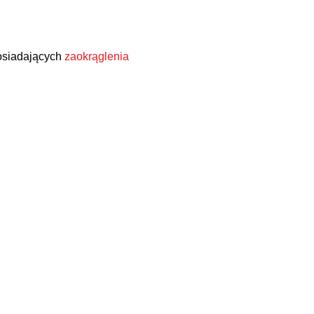
osiadających
zaokrąglenia