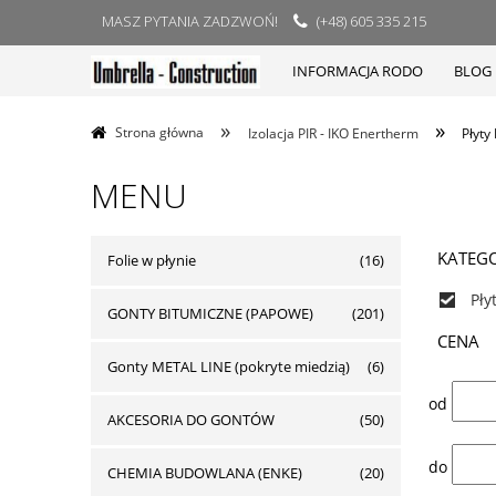
MASZ PYTANIA ZADZWOŃ!
(+48) 605 335 215
INFORMACJA RODO
BLOG
»
»
Strona główna
Izolacja PIR - IKO Enertherm
Płyty
MENU
KATEGO
Folie w płynie
(16)
Pły
GONTY BITUMICZNE (PAPOWE)
(201)
CENA
Gonty METAL LINE (pokryte miedzią)
(6)
od
AKCESORIA DO GONTÓW
(50)
do
CHEMIA BUDOWLANA (ENKE)
(20)