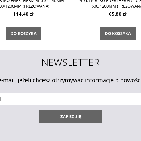
IR IKO ENERTHERM ALU SP 140MM
PŁYTA PIR IKO ENERTHERM ALU
00/1200MM (FREZOWANA)
600/1200MM (FREZOWAN
114,40 zł
65,80 zł
DO KOSZYKA
DO KOSZYKA
NEWSLETTER
e-mail, jeżeli chcesz otrzymywać informacje o nowośc
ZAPISZ SIĘ