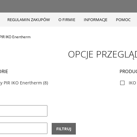
REGULAMIN ZAKUPÓW
O FIRMIE
INFORMACJE
POMOC
 PIR IKO Enertherm
OPCJE PRZEGLĄ
RIE
PRODU
ty PIR IKO Enertherm
(8)
IKO
FILTRUJ