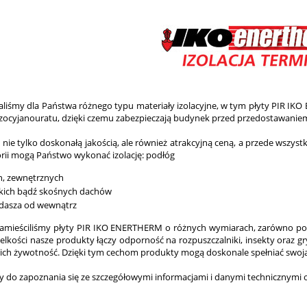
liśmy dla Państwa różnego typu materiały izolacyjne, w tym płyty PIR IKO
iizocyjanouratu, dzięki czemu zabezpieczają budynek przed przedostawaniem
ę nie tylko doskonałą jakością, ale również atrakcyjną ceną, a przede wszy
gorii mogą Państwo wykonać izolację: podłóg
n, zewnętrznych
skich bądź skośnych dachów
dasza od wewnątrz
zamieściliśmy płyty PIR IKO ENERTHERM o różnych wymiarach, zarówno pod
ielkości nasze produkty łączy odporność na rozpuszczalniki, insekty oraz gr
ich żywotność. Dzięki tym cechom produkty mogą doskonale spełniać swoją f
 do zapoznania się ze szczegółowymi informacjami i danymi technicznymi 