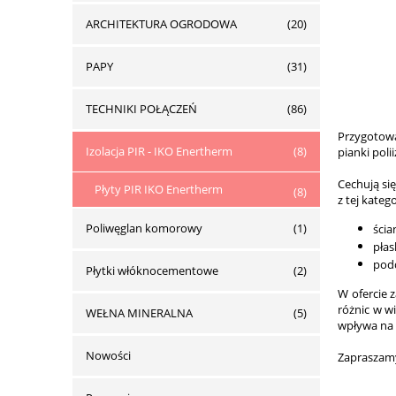
ARCHITEKTURA OGRODOWA
(20)
PAPY
(31)
TECHNIKI POŁĄCZEŃ
(86)
Przygotowa
Izolacja PIR - IKO Enertherm
(8)
pianki pol
Cechują si
Płyty PIR IKO Enertherm
(8)
z tej kate
Poliwęglan komorowy
(1)
ścia
pła
pod
Płytki włóknocementowe
(2)
W ofercie 
różnic w w
WEŁNA MINERALNA
(5)
wpływa na 
Nowości
Zapraszamy