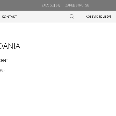
ZALOGUJ SIĘ
ZAREJESTRUJ SIĘ
Koszyk:
(pusty)
KONTAKT
DANIA
CENT
(8)