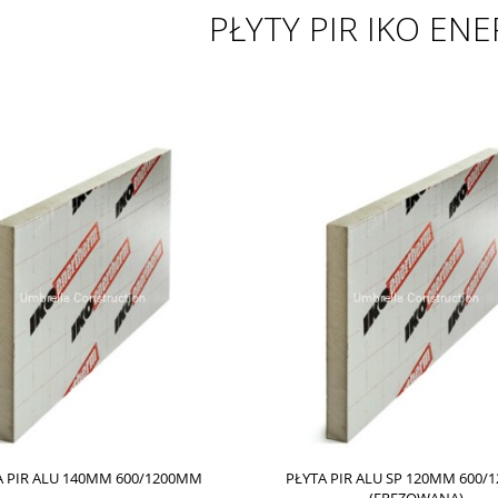
PŁYTY PIR IKO EN
A PIR ALU 140MM 600/1200MM
PŁYTA PIR ALU SP 120MM 600