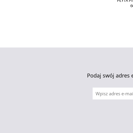
PŁYTA P
6
Podaj swój adres 