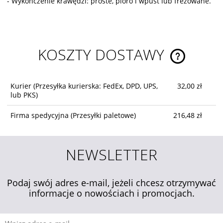
- Wykończenie krawędzi: proste, pióro i wpust lub frezowane.
KOSZTY DOSTAWY
CENA NIE ZA
KOSZTÓW PŁ
Kurier
(Przesyłka kurierska: FedEx, DPD, UPS,
32,00 zł
lub PKS)
Firma spedycyjna
(Przesyłki paletowe)
216,48 zł
NEWSLETTER
Podaj swój adres e-mail, jeżeli chcesz otrzymywać
informacje o nowościach i promocjach.