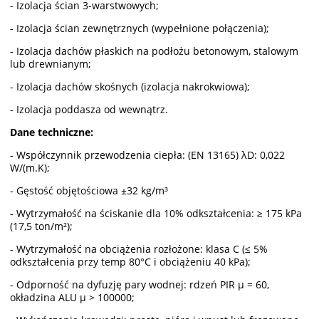
- Izolacja ścian 3-warstwowych;
- Izolacja ścian zewnętrznych (wypełnione połączenia);
- Izolacja dachów płaskich na podłożu betonowym, stalowym
lub drewnianym;
- Izolacja dachów skośnych (izolacja nakrokwiowa);
- Izolacja poddasza od wewnątrz.
Dane techniczne:
- Współczynnik przewodzenia ciepła: (EN 13165) λD: 0,022
W/(m.K);
- Gęstość objętościowa ±32 kg/m³
- Wytrzymałość na ściskanie dla 10% odkształcenia: ≥ 175 kPa
(17,5 ton/m²);
- Wytrzymałość na obciążenia rozłożone: klasa C (≤ 5%
odkształcenia przy temp 80°C i obciążeniu 40 kPa);
- Odporność na dyfuzję pary wodnej: rdzeń PIR µ = 60,
okładzina ALU µ > 100000;