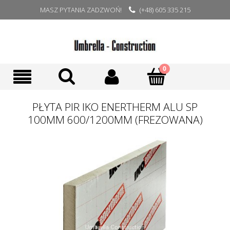
MASZ PYTANIA ZADZWOŃ!
(+48) 605 335 215
PŁYTA PIR IKO ENERTHERM ALU SP
100MM 600/1200MM (FREZOWANA)