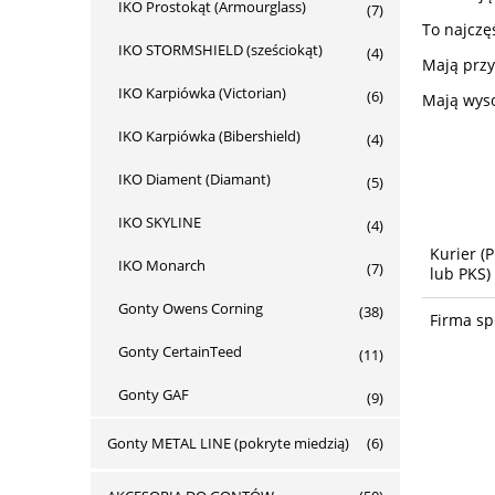
IKO Prostokąt (Armourglass)
(7)
To najczę
IKO STORMSHIELD (sześciokąt)
(4)
Mają przy
IKO Karpiówka (Victorian)
(6)
Mają wys
IKO Karpiówka (Bibershield)
(4)
IKO Diament (Diamant)
(5)
IKO SKYLINE
(4)
Kurier
(P
IKO Monarch
(7)
lub PKS)
Gonty Owens Corning
(38)
Firma sp
Gonty CertainTeed
(11)
Gonty GAF
(9)
Gonty METAL LINE (pokryte miedzią)
(6)