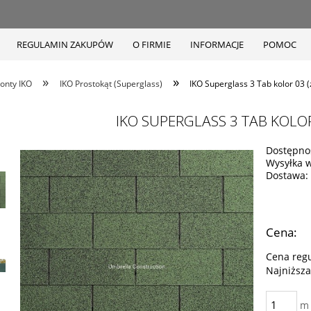
REGULAMIN ZAKUPÓW
O FIRMIE
INFORMACJE
POMOC
»
»
onty IKO
IKO Prostokąt (Superglass)
IKO Superglass 3 Tab kolor 03 (
IKO SUPERGLASS 3 TAB KOLOR
Dostępno
Wysyłka 
Dostawa:
Cena:
Cena reg
Najniższa
m 