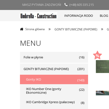
MASZ PYTANIA ZADZWOŃ!
(+48) 605 335 215
INFORMACJA RODO
BLOG
»
»
Strona główna
GONTY BITUMICZNE (PAPOWE)
G
MENU
Folie w płynie
(16)
GONTY BITUMICZNE (PAPOWE)
(201)
Gonty IKO
(143)
IKO Number One (gonty
(22)
Ekonomiczne)
IKO Cambridge Xpress (pałacowy)
(8)