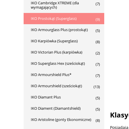
IKO Cambridge XTREME (dla
(7)
wymagających)
IKO Prostokąt (Superglass)
(9)
IKO Armourglass Plus (prostokąt)
(5)
IKO Karpiówka (Superglass)
(8)
IKO Victorian Plus (karpiówka)
(2)
IKO Superglass Hex (sześciokąt)
(7)
IKO Armourshield Plus*
(7)
IKO Armourshield (sześciokąt)
(13)
IKO Diamant Plus
(5)
IKO Diament (Diamantshield)
(5)
Klasy
IKO Aristoline (gonty Ekonomiczne)
(8)
Posiadają