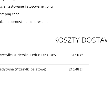
ściej testowane i stosowane gonty.
stępną cenę.
oką odporność na odbarwianie.
KOSZTY DOST
rzesyłka kurierska: FedEx, DPD, UPS,
61,50 zł
edycyjna
(Przesyłki paletowe)
216,48 zł