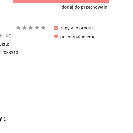
dodaj do przechowalni
zapytaj o produkt
t:
IKO
poleć znajomemu
uktu:
02083310
 :