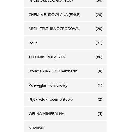
AKCESORIA DO GONTÓW
(50)
CHEMIA BUDOWLANA (ENKE)
(20)
ARCHITEKTURA OGRODOWA
(20)
PAPY
(31)
TECHNIKI POŁĄCZEŃ
(86)
Izolacja PIR - IKO Enertherm
(8)
Poliwęglan komorowy
(1)
Płytki włóknocementowe
(2)
WEŁNA MINERALNA
(5)
Nowości