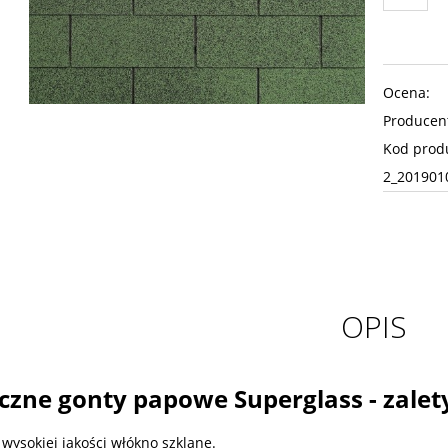
Ocena:
Producen
Kod prod
2_201901
OPIS
czne gonty papowe Superglass - zalety
 wysokiej jakości włókno szklane.