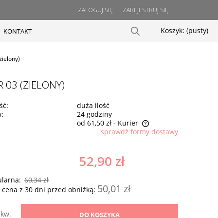
ZALOGUJ SIĘ
ZAREJESTRUJ SIĘ
Koszyk:
(pusty)
KONTAKT
zielony)
 03 (ZIELONY)
ść:
duża ilość
w:
24 godziny
od 61,50 zł
- Kurier
sprawdź formy dostawy
Cena nie zawiera ewentualnych kosztów
płatności
52,90 zł
ularna:
60,34 zł
50,01 zł
 cena z 30 dni przed obniżką:
kw.
DO KOSZYKA