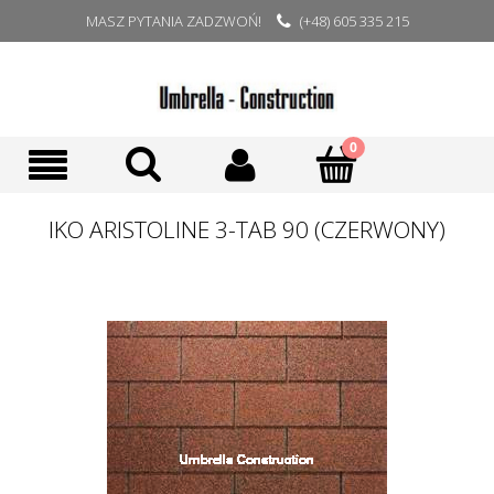
MASZ PYTANIA ZADZWOŃ!
(+48) 605 335 215
IKO ARISTOLINE 3-TAB 90 (CZERWONY)