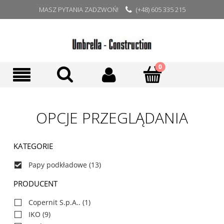
MASZ PYTANIA ZADZWOŃ!
(+48) 605 335 215
OPCJE PRZEGLĄDANIA
KATEGORIE
Papy podkładowe
(13)
PRODUCENT
Copernit S.p.A..
(1)
IKO
(9)