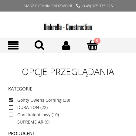
MASZ PYTANIA ZADZWOŃ!
(+48) 605 335 215
OPCJE PRZEGLĄDANIA
KATEGORIE
Gonty Owens Corning
(38)
DURATION
(22)
Gont kalenicowy
(10)
SUPREME AR
(6)
PRODUCENT