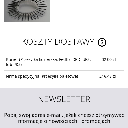
KOSZTY DOSTAWY
CENA NIE ZA
KOSZTÓW PŁ
Kurier
(Przesyłka kurierska: FedEx, DPD, UPS,
32,00 zł
lub PKS)
Firma spedycyjna
(Przesyłki paletowe)
216,48 zł
NEWSLETTER
Podaj swój adres e-mail, jeżeli chcesz otrzymywać
informacje o nowościach i promocjach.