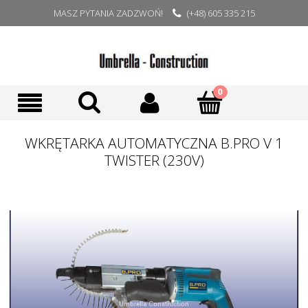
MASZ PYTANIA ZADZWOŃ!
(+48) 605 335 215
WKRĘTARKA AUTOMATYCZNA B.PRO V 1
TWISTER (230V)