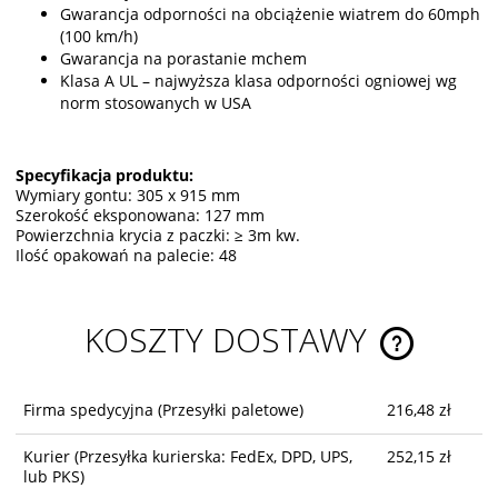
Gwarancja odporności na obciążenie wiatrem do 60mph
(100 km/h)
Gwarancja na porastanie mchem
Klasa A UL – najwyższa klasa odporności ogniowej wg
norm stosowanych w USA
Specyfikacja produktu:
Wymiary gontu: 305 x 915 mm
Szerokość eksponowana: 127 mm
Powierzchnia krycia z paczki: ≥ 3m kw.
Ilość opakowań na palecie: 48
KOSZTY DOSTAWY
CENA NIE ZA
KOSZTÓW PŁ
Firma spedycyjna
(Przesyłki paletowe)
216,48 zł
Kurier
(Przesyłka kurierska: FedEx, DPD, UPS,
252,15 zł
lub PKS)