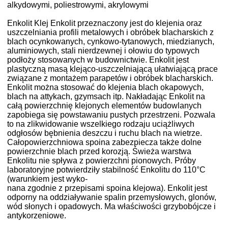
alkydowymi, poliestrowymi, akrylowymi
Enkolit Klej Enkolit przeznaczony jest do klejenia oraz
uszczelniania profili metalowych i obróbek blacharskich z
blach ocynkowanych, cynkowo-tytanowych, miedzianych,
aluminiowych, stali nierdzewnej i ołowiu do typowych
podłoży stosowanych w budownictwie. Enkolit jest
plastyczną masą klejąco-uszczelniającą ułatwiającą prace
związane z montażem parapetów i obróbek blacharskich.
Enkolit można stosować do klejenia blach okapowych,
blach na attykach, gzymsach itp. Nakładając Enkolit na
całą powierzchnię klejonych elementów budowlanych
zapobiega się powstawaniu pustych przestrzeni. Pozwala
to na zlikwidowanie wszelkiego rodzaju uciążliwych
odgłosów bębnienia deszczu i ruchu blach na wietrze.
Całopowierzchniowa spoina zabezpiecza także dolne
powierzchnie blach przed korozją. Świeża warstwa
Enkolitu nie spływa z powierzchni pionowych. Próby
laboratoryjne potwierdziły stabilność Enkolitu do 110°C
(warunkiem jest wyko-
nana zgodnie z przepisami spoina klejowa). Enkolit jest
odporny na oddziaływanie spalin przemysłowych, glonów,
wód słonych i opadowych. Ma właściwości grzybobójcze i
antykorzeniowe.