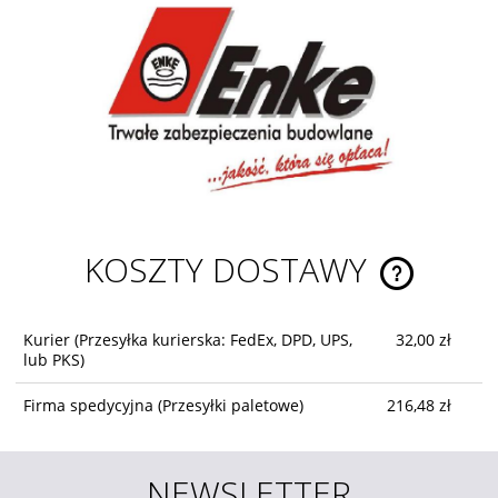
KOSZTY DOSTAWY
CENA NIE ZA
KOSZTÓW PŁ
Kurier
(Przesyłka kurierska: FedEx, DPD, UPS,
32,00 zł
lub PKS)
Firma spedycyjna
(Przesyłki paletowe)
216,48 zł
NEWSLETTER