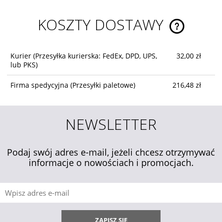
KOSZTY DOSTAWY
CENA NIE ZA
KOSZTÓW PŁ
Kurier
(Przesyłka kurierska: FedEx, DPD, UPS,
32,00 zł
lub PKS)
Firma spedycyjna
(Przesyłki paletowe)
216,48 zł
NEWSLETTER
Podaj swój adres e-mail, jeżeli chcesz otrzymywać
informacje o nowościach i promocjach.
ZAPISZ SIĘ