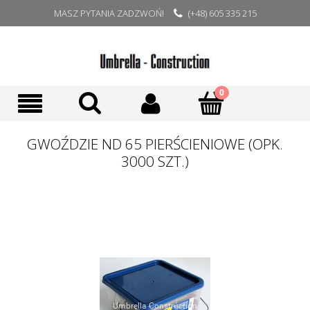
MASZ PYTANIA ZADZWOŃ!
(+48) 605 335 215
GWOŹDZIE ND 65 PIERŚCIENIOWE (OPK.
3000 SZT.)