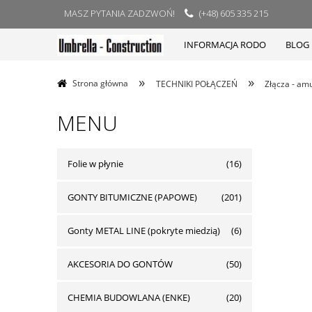
MASZ PYTANIA ZADZWOŃ!
(+48) 605 335 215
INFORMACJA RODO
BLOG
»
»
Strona główna
TECHNIKI POŁĄCZEŃ
Złącza - am
MENU
Folie w płynie
(16)
GONTY BITUMICZNE (PAPOWE)
(201)
Gonty METAL LINE (pokryte miedzią)
(6)
AKCESORIA DO GONTÓW
(50)
CHEMIA BUDOWLANA (ENKE)
(20)