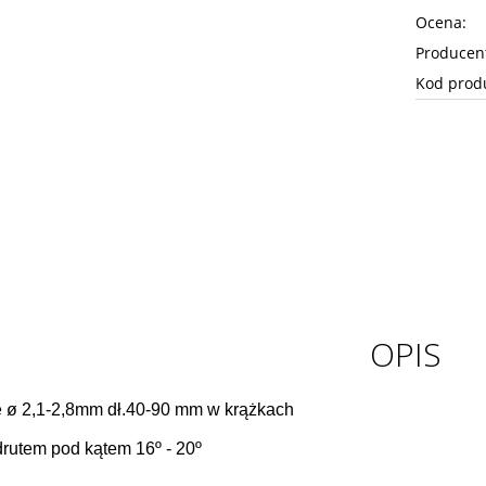
Ocena:
Producen
Kod prod
OPIS
 ø 2,1-2,8mm dł.40-90 mm w krążkach
drutem pod kątem 16º - 20º