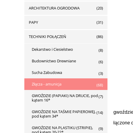
ARCHITEKTURA OGRODOWA
(20)
PAPY
(31)
TECHNIKI POŁĄCZEŃ
(86)
Dekarstwo i Ciesielstwo
(8)
Budownictwo Drewniane
(6)
Sucha Zabudowa
(3)
Złącza - amunicja
(68)
GWOŹDZIE (PAPIAKI) NA DRUCIE, pod
(7)
kątem 16*
GWOŹDZIE NA TAŚMIE PAPIEROWEJ,
gwoździe
(14)
pod kątem 34*
łączone 
GWOŹDZIE NA PLASTIKU (STRIPIE),
(9)
pod kątem 20-22*