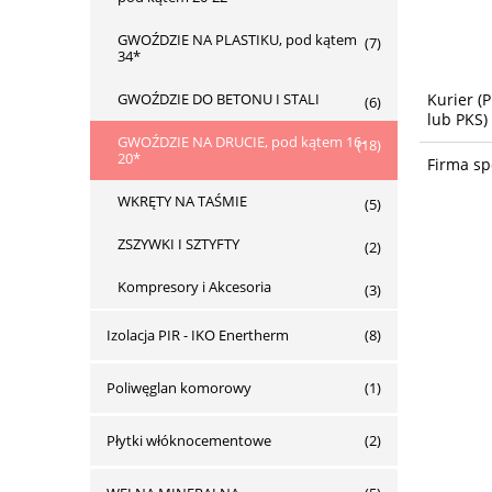
GWOŹDZIE NA PLASTIKU, pod kątem
(7)
34*
Kurier
(P
GWOŹDZIE DO BETONU I STALI
(6)
lub PKS)
GWOŹDZIE NA DRUCIE, pod kątem 16-
(18)
20*
Firma sp
WKRĘTY NA TAŚMIE
(5)
ZSZYWKI I SZTYFTY
(2)
Kompresory i Akcesoria
(3)
Izolacja PIR - IKO Enertherm
(8)
Poliwęglan komorowy
(1)
Płytki włóknocementowe
(2)