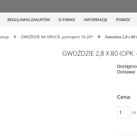
REGULAMIN ZAKUPÓW
O FIRMIE
INFORMACJE
POMOC
»
»
unicja
GWOŹDZIE NA DRUCIE, pod kątem 16-20*
Gwoździe 2,8 x 80 (
GWOŹDZIE 2,8 X 80 (OPK. 
Dostępno
Dostawa:
Cena:
m 