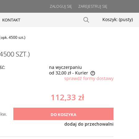
ZALOGUJ SIĘ
ZAREJESTRUJ SIĘ
Koszyk:
(pusty)
KONTAKT
opk. 4500 szt.)
4500 SZT.)
ść:
na wyczerpaniu
od 32,00 zł
- Kurier
sprawdź formy dostawy
Cena nie zawiera ewentualnych kosztów
płatności
112,33 zł
kw.
DO KOSZYKA
dodaj do przechowalni