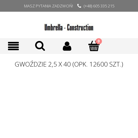
MASZ PYTANIA ZADZWOŃ!
(+48) 605 335 215
GWOŹDZIE 2,5 X 40 (OPK. 12600 SZT.)