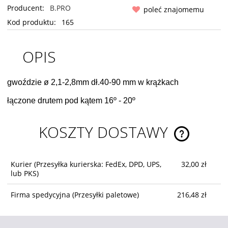
Producent:
B.PRO
poleć znajomemu
Kod produktu:
165
OPIS
gwoździe ø 2,1-2,8mm dł.40-90 mm w krążkach
łączone drutem pod kątem 16º - 20º
KOSZTY DOSTAWY
CENA NIE ZA
KOSZTÓW PŁ
Kurier
(Przesyłka kurierska: FedEx, DPD, UPS,
32,00 zł
lub PKS)
Firma spedycyjna
(Przesyłki paletowe)
216,48 zł