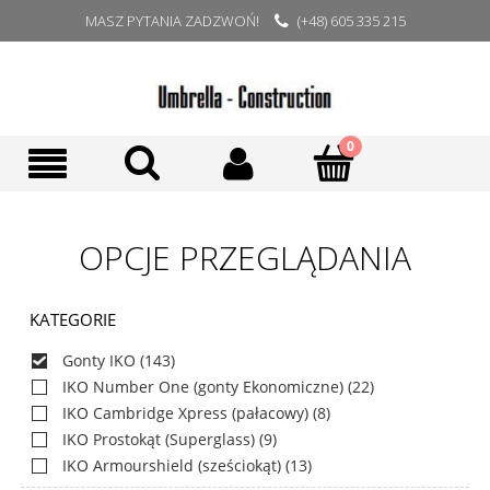
MASZ PYTANIA ZADZWOŃ!
(+48) 605 335 215
OPCJE PRZEGLĄDANIA
KATEGORIE
Gonty IKO
(143)
IKO Number One (gonty Ekonomiczne)
(22)
IKO Cambridge Xpress (pałacowy)
(8)
IKO Prostokąt (Superglass)
(9)
IKO Armourshield (sześciokąt)
(13)