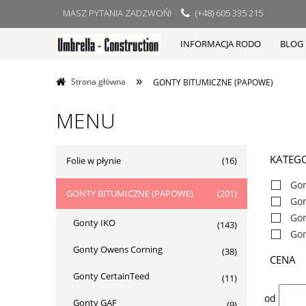
MASZ PYTANIA ZADZWOŃ!
(+48) 605 335 215
INFORMACJA RODO
BLOG
»
Strona główna
GONTY BITUMICZNE (PAPOWE)
MENU
KATEGO
Folie w płynie
(16)
Gon
GONTY BITUMICZNE (PAPOWE)
(201)
Go
Gon
Gonty IKO
(143)
Gon
Gonty Owens Corning
(38)
CENA
Gonty CertainTeed
(11)
od
Gonty GAF
(9)