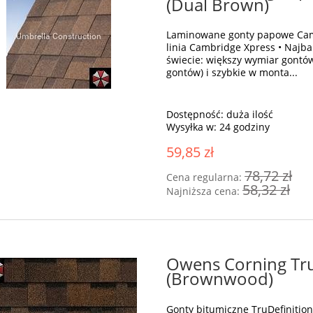
(Dual Brown)
Laminowane gonty papowe Cam
linia Cambridge Xpress • Najb
świecie: większy wymiar gontó
gontów) i szybkie w monta...
Dostępność:
duża ilość
Wysyłka w:
24 godziny
59,85 zł
78,72 zł
Cena regularna:
58,32 zł
Najniższa cena:
Owens Corning Tru
(Brownwood)
Gonty bitumiczne TruDefiniti