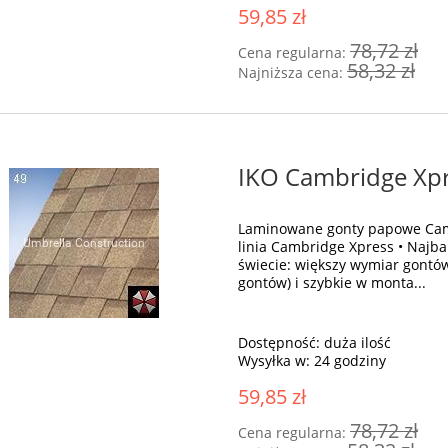
59,85 zł
78,72 zł
Cena regularna:
58,32 zł
Najniższa cena:
IKO Cambridge Xpr
Laminowane gonty papowe Cam
linia Cambridge Xpress • Najb
świecie: większy wymiar gontó
gontów) i szybkie w monta...
Dostępność:
duża ilość
Wysyłka w:
24 godziny
59,85 zł
78,72 zł
Cena regularna: