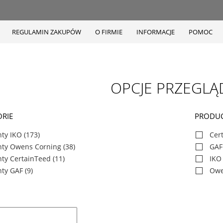
REGULAMIN ZAKUPÓW
O FIRMIE
INFORMACJE
POMOC
OPCJE PRZEGLĄ
RIE
PRODU
ty IKO
(173)
Cer
nty Owens Corning
(38)
GAF
ty CertainTeed
(11)
IKO
ty GAF
(9)
Owe