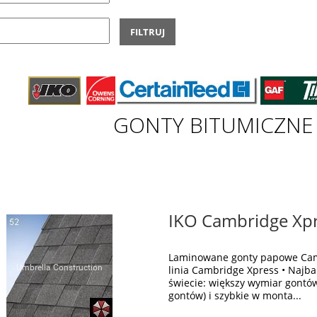
FILTRUJ
GONTY BITUMICZNE
IKO Cambridge Xpre
Laminowane gonty papowe Cam
linia Cambridge Xpress • Najb
świecie: większy wymiar gontó
gontów) i szybkie w monta...