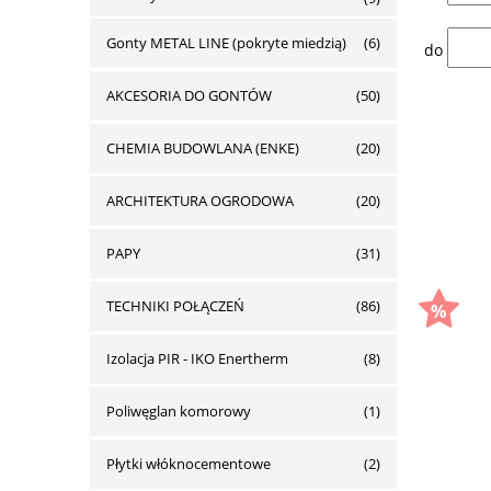
Gonty METAL LINE (pokryte miedzią)
(6)
do
AKCESORIA DO GONTÓW
(50)
CHEMIA BUDOWLANA (ENKE)
(20)
ARCHITEKTURA OGRODOWA
(20)
PAPY
(31)
TECHNIKI POŁĄCZEŃ
(86)
Izolacja PIR - IKO Enertherm
(8)
Poliwęglan komorowy
(1)
Płytki włóknocementowe
(2)