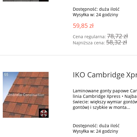
Dostępność:
duża ilość
Wysyłka w:
24 godziny
59,85 zł
78,72 zł
Cena regularna:
58,32 zł
Najniższa cena:
IKO Cambridge Xpre
Laminowane gonty papowe Cam
linia Cambridge Xpress • Najb
świecie: większy wymiar gontó
gontów) i szybkie w monta...
Dostępność:
duża ilość
Wysyłka w:
24 godziny