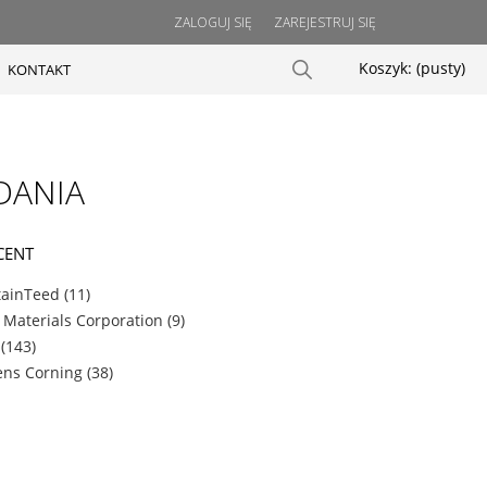
ZALOGUJ SIĘ
ZAREJESTRUJ SIĘ
Koszyk:
(pusty)
KONTAKT
DANIA
CENT
tainTeed
(11)
 Materials Corporation
(9)
(143)
ns Corning
(38)